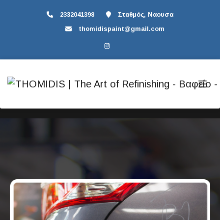
2332041398
Σταθμός, Ναουσα
thomidispaint@gmail.com